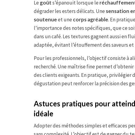
Le
goût
s’épanouit lorsque le
réchauffement
dégrader les esters délicats. Une
sensation e
soutenue
et une
corps agréable
. En pratiqu
l’importance des notes spécifiques, que ce soit
dans un café. Les textures gagnent aussi en flu
adaptée, évitant l’étouffement des saveurs et 
Pour les professionnels, l’objectif consiste à a
recherché. Une maîtrise fine permet d’obtenir
des clients exigeants. En pratique, privilégier
dégustation peut renforcer la précision des ge
Astuces pratiques pour atteind
idéale
Adopter des méthodes simples et efficaces pe
sans complexité. L’objectif est de gagner du t