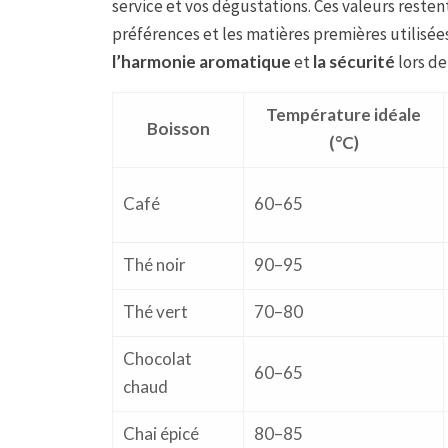
service et vos dégustations. Ces valeurs restent
préférences et les matières premières utilisée
l’harmonie aromatique
et
la sécurité
lors de
Température idéale
Boisson
(°C)
Café
60–65
Thé noir
90–95
Thé vert
70–80
Chocolat
60–65
chaud
Chai épicé
80–85