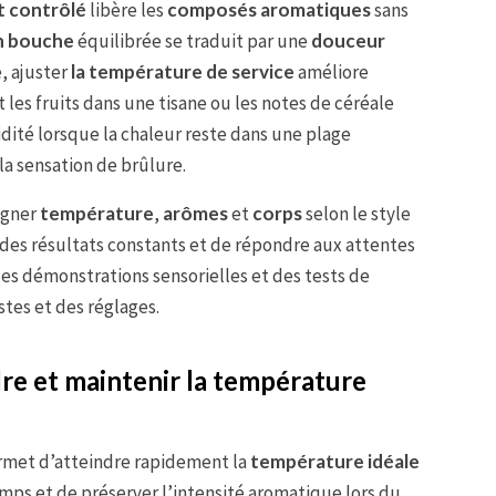
 contrôlé
libère les
composés aromatiques
sans
n bouche
équilibrée se traduit par une
douceur
e, ajuster
la température de service
améliore
 les fruits dans une tisane ou les notes de céréale
idité lorsque la chaleur reste dans une plage
la sensation de brûlure.
ligner
température
,
arômes
et
corps
selon le style
 des résultats constants et de répondre aux attentes
 des démonstrations sensorielles et des tests de
stes et des réglages.
re et maintenir la température
rmet d’atteindre rapidement la
température idéale
emps et de préserver l’intensité aromatique lors du