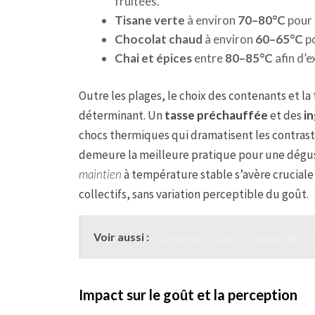
fruitées.
Tisane verte
à environ
70–80°C
pour 
Chocolat chaud
à environ
60–65°C
po
Chai et épices
entre
80–85°C
afin d’e
Outre les plages, le choix des contenants et la
déterminant. Un
tasse préchauffée
et des
i
chocs thermiques qui dramatisent les contrast
demeure la meilleure pratique pour une dégus
maintien
à température stable s’avère cruciale
collectifs, sans variation perceptible du goût.
Voir aussi :
Comment réduire l'empreinte ca
Impact sur le goût et la perception