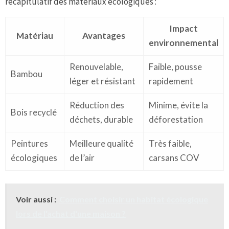
récapitulatif des matériaux écologiques :
Impact
Matériau
Avantages
environnemental
Renouvelable,
Faible, pousse
Bambou
léger et résistant
rapidement
Réduction des
Minime, évite la
Bois recyclé
déchets, durable
déforestation
Peintures
Meilleure qualité
Très faible,
écologiques
de l’air
carsans COV
Voir aussi :
Comment choisir un habitat écologique
lors de l'achat d'une maison ?