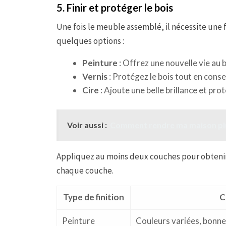
5. Finir et protéger le bois
Une fois le meuble assemblé, il nécessite une f
quelques options :
Peinture
: Offrez une nouvelle vie au b
Vernis
: Protégez le bois tout en cons
Cire
: Ajoute une belle brillance et pr
Voir aussi :
Comment rendre ma maison plu
Appliquez au moins deux couches pour obtenir u
chaque couche.
Type de finition
C
Peinture
Couleurs variées, bonne 