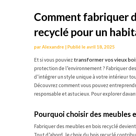
Aller
Comment fabriquer d
au
recyclé pour un habit
contenu
par
Alexandre
|
Publié le
avril 18, 2025
Et si vous pouviez
transformer vos vieux boi
protection de l’environnement ? Fabriquer des
d’intégrer un style unique à votre intérieur to
Découvrez comment vous pouvez entreprendre c
responsable et astucieux. Pour explorer davan
Pourquoi choisir des meubles e
Fabriquer des meubles en bois recyclé devient 
Tout d’abord, le choix du bois recyclé contribu