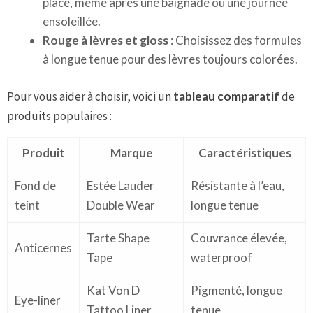
place, même après une baignade ou une journée
ensoleillée.
Rouge à lèvres et gloss
: Choisissez des formules
à longue tenue pour des lèvres toujours colorées.
Pour vous aider à choisir, voici un
tableau comparatif
de
produits populaires :
Produit
Marque
Caractéristiques
Fond de
Estée Lauder
Résistante à l’eau,
teint
Double Wear
longue tenue
Tarte Shape
Couvrance élevée,
Anticernes
Tape
waterproof
Kat Von D
Pigmenté, longue
Eye-liner
Tattoo Liner
tenue